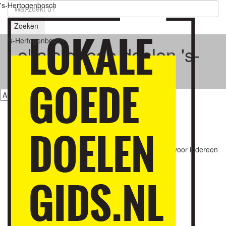
's-Hertogenbosch
Zoeken
's-Hertogenbosch
Lokale goede doelen 's-
Hertogenbosch
ABC leer mee
Sociaal & maatschappelijk
Stichting 'ABC leer mee' maakt Nederlandse taalles voor iedereen
toegank...
Lees meer ›
Bevrijdingsfestival Brabant
Kunst & cultuur