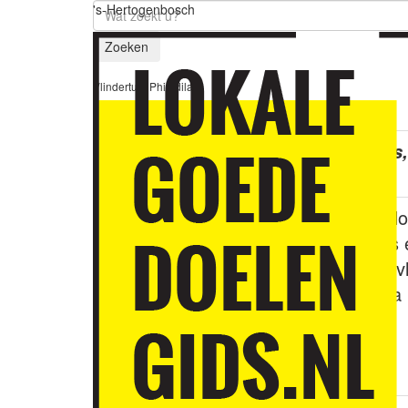
's-Hertogenbosch
Zoeken
Vlindertuin Philodila
Van eitje, rups
vlinders.
Vlindertuin Phi
buurtbewoners 
wereld van de vli
draagt Philodila