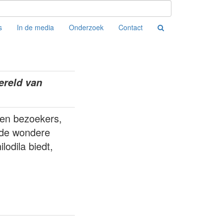
s
In de media
Onderzoek
Contact
wereld van
 en bezoekers,
 de wondere
lodila biedt,