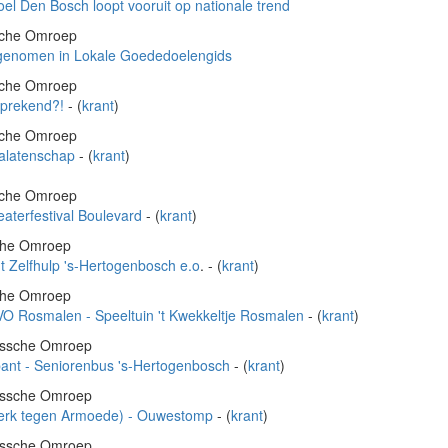
doel Den Bosch loopt vooruit op nationale trend
ssche Omroep
genomen in Lokale Goededoelengids
ssche Omroep
sprekend?!
- (
krant
)
ssche Omroep
alatenschap
- (
krant
)
ssche Omroep
aterfestival Boulevard
- (
krant
)
sche Omroep
t Zelfhulp 's-Hertogenbosch e.o
. - (
krant
)
sche Omroep
O Rosmalen - Speeltuin 't Kwekkeltje Rosmalen
- (
krant
)
ossche Omroep
bant - Seniorenbus 's-Hertogenbosch
- (
krant
)
ossche Omroep
erk tegen Armoede) - Ouwestomp
- (
krant
)
ossche Omroep