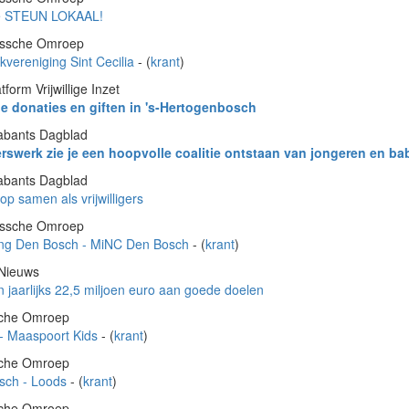
ne STEUN LOKAAL!
ossche Omroep
vereniging Sint Cecilia
- (
krant
)
orm Vrijwillige Inzet
e donaties en giften in 's-Hertogenbosch
abants Dagblad
igerswerk zie je een hoopvolle coalitie ontstaan van jongeren en 
abants Dagblad
p samen als vrijwilligers
ossche Omroep
ng Den Bosch - MiNC Den Bosch
- (
krant
)
 Nieuws
jaarlijks 22,5 miljoen euro aan goede doelen
sche Omroep
 - Maaspoort Kids
- (
krant
)
sche Omroep
sch - Loods
- (
krant
)
sche Omroep