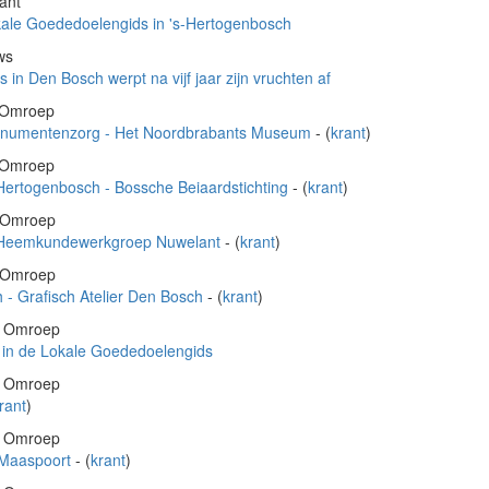
ant
okale Goededoelengids in 's-Hertogenbosch
ws
in Den Bosch werpt na vijf jaar zijn vruchten af
e Omroep
onumentenzorg - Het Noordbrabants Museum
- (
krant
)
e Omroep
Hertogenbosch - Bossche Beiaardstichting
- (
krant
)
e Omroep
- Heemkundewerkgroep Nuwelant
- (
krant
)
e Omroep
 - Grafisch Atelier Den Bosch
- (
krant
)
he Omroep
in de Lokale Goededoelengids
he Omroep
rant
)
he Omroep
 Maaspoort
- (
krant
)