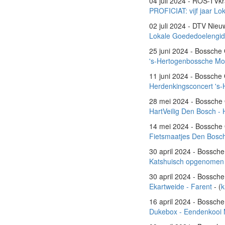
04 juli 2024 - ROS-TVkr
PROFICIAT: vijf jaar L
02 juli 2024 - DTV Nieu
Lokale Goededoelengids 
25 juni 2024 - Bossch
's-Hertogenbossche M
11 juni 2024 - Bossch
Herdenkingsconcert 's-
28 mei 2024 - Bossch
HartVeilig Den Bosch 
14 mei 2024 - Bossch
Fietsmaatjes Den Bosch
30 april 2024 - Bossc
Katshuisch opgenomen 
30 april 2024 - Bossc
Ekartweide - Farent
- (
k
16 april 2024 - Bossc
Dukebox - Eendenkooi