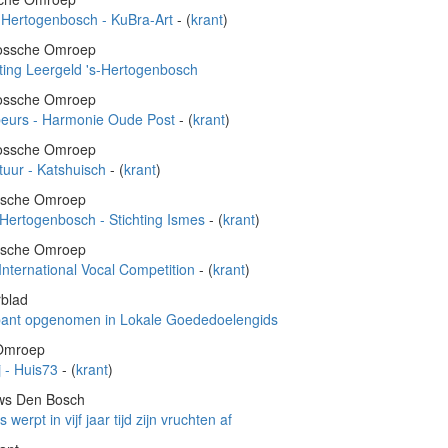
s-Hertogenbosch - KuBra-Art
- (
krant
)
Bossche Omroep
ting Leergeld 's-Hertogenbosch
Bossche Omroep
beurs - Harmonie Oude Post
- (
krant
)
Bossche Omroep
tuur - Katshuisch
- (
krant
)
ssche Omroep
-Hertogenbosch - Stichting Ismes
- (
krant
)
ssche Omroep
International Vocal Competition
- (
krant
)
rblad
abant opgenomen in Lokale Goededoelengids
 Omroep
j - Huis73
- (
krant
)
uws Den Bosch
erpt in vijf jaar tijd zijn vruchten af