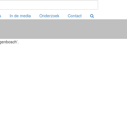
s
In de media
Onderzoek
Contact
genbosch'.