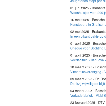
Jeugdfonds stopt per d
01 juni 2025 - Brabant
Weeshuisjes viert 200 j
16 mei 2025 - Bossch
Kunstbeurs in Grafisch 
02 mei 2025 - Brabant
In een pikant pakje op 
01 april 2025 - Bossc
Cheque voor Stichting 
01 april 2025 - Bossc
Voedseltuin Villanueva 
18 maart 2025 - Boss
Vincentiusvereniging -
09 maart 2025 - De Ro
Dankzij vrijwilligers blij
04 maart 2025 - Boss
Verkadefabriek - Vicki 
23 februari 2025 - DTV