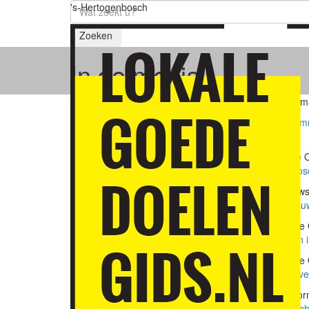
's-Hertogenbosch
Zoeken
In de media
Media berichten regelm
Rubriek in Bossche Omr
21 juli 2026 - Bossche
Gastvrij 's-Hertogenbo
15 juli 2026 - Kliknieu
Goed nieuws voor Blau
02 juni 2026 - Bossch
Dierenwei opgenomen i
01 juni 2026 - Bossch
Rosmalense wijnproever
27 maart 2026 - Platform
De
politieke en maatsch