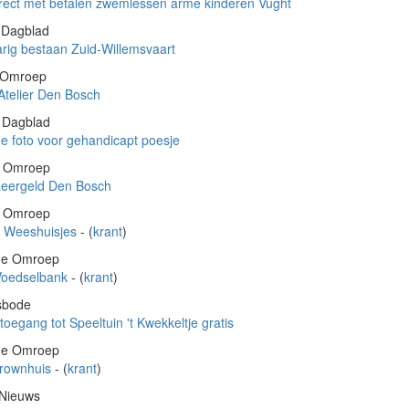
irect met betalen zwemlessen arme kinderen Vught
s Dagblad
arig bestaan Zuid-Willemsvaart
e Omroep
Atelier Den Bosch
s Dagblad
de foto voor gehandicapt poesje
he Omroep
Leergeld Den Bosch
he Omroep
- Weeshuisjes
- (
krant
)
che Omroep
 Voedselbank
- (
krant
)
sbode
ft toegang tot Speeltuin 't Kwekkeltje gratis
che Omroep
Brownhuis
- (
krant
)
 Nieuws