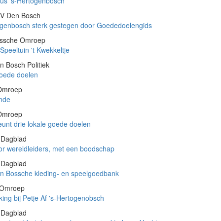
us 's-Hertogenbosch
TV Den Bosch
rtogenbosch sterk gestegen door Goededoelengids
ossche Omroep
peeltuin 't Kwekkeltje
 Bosch Politiek
goede doelen
 Omroep
ende
 Omroep
eunt drie lokale goede doelen
s Dagblad
r wereldleiders, met een boodschap
s Dagblad
in Bossche kleding- en speelgoedbank
e Omroep
iking bij Petje Af 's-Hertogenobsch
s Dagblad