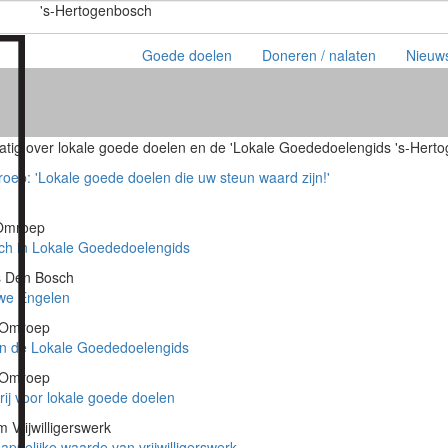
's-Hertogenbosch
Goede doelen
Doneren / nalaten
Nieuw
atig over lokale goede doelen en de 'Lokale Goededoelengids 's-Herto
oep: 'Lokale goede doelen die uw steun waard zijn!'
 Omroep
sch in Lokale Goededoelengids
ws Den Bosch
we Engelen
e Omroep
n de Lokale Goededoelengids
e Omroep
ij voor lokale goede doelen
 Vrijwilligerswerk
appelijke waarde van vrijwilligerswerk