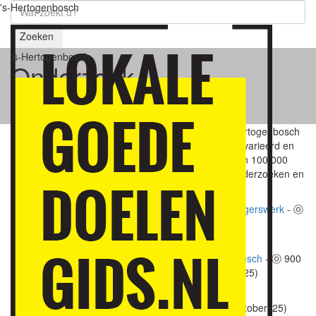
's-Hertogenbosch
Zoeken
's-Hertogenbosch
Onderzoek
gemeenschapsleven
Het vrijwilligerswerk en gemeenschapsleven in 's-Hertogenbosch
wordt regelmatig onderzocht en blijkt omvangrijk, gevarieerd en
veerkrachtig te zijn. Eind 2025 zijn de publicaties zo'n 100.000
keer gelezen. Onderstaand een overzicht van de onderzoeken en
publicaties met bronvermelding.
De politieke en maatschappelijke waarde van vrijwilligerswerk
- ⓞ
1.200
Platform Vrijwilligerswerk - Jan de Rond (maart '26)
Spectaculaire toename lokale giften in 's-Hertogenbosch
- ⓞ 900
Platform Vrijwilligerswerk - Jan de Rond (november '25)
Vrijwilligerswerk verdient meer aandacht
Brabants Dagblad - Jan de Rond en Lucas Meijs (oktober '25)