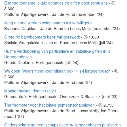
Enorme toename lokale donaties en giften door stimulans
- ⓞ
3.600
Platform Vrijwilligerswerk - Jan de Rond (november '24)
Jong en oud werken volop samen als vrijwilligers
Brabants Dagblad - Jan de Rond en Lucas Meijs (november '24)
Grote rol babyboomers bij vrijwilligerswerk
- ⓞ 1.600
Sociale Vraagstukken - Jan de Rond en Lucas Meijs (juli '24)
Ruime verdubbeling van particuliere en zakelijke giften in 's-
Hertogenbosch
Goede Doelen 's-Hertogenbosch (juli '24)
We doen (weer) meer voor elkaar, ook in 's-Hertogenbosch
- ⓞ
2.600
Platform Vrijwilligerswerk - Jan de Rond (mei '24)
Monitor sociaal domein 2023
Gemeente 's-Hertogenbosch - Onderzoek & Statistiek (mei '23)
Thermometer voor het lokale gemeenschapsleven
- ⓞ 2.750
Platform Vrijwilligerswerk - Jan de Rond, Lucas Meijs, Ivo Geers
(maart '22)
Onderzoekers gemeenschapsleven ‘s-Hertogenbosch publiceren