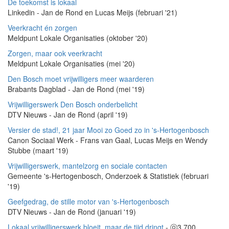
De toekomst is lokaal
Linkedin - Jan de Rond en Lucas Meijs (februari '21)
Veerkracht én zorgen
Meldpunt Lokale Organisaties (oktober '20)
Zorgen, maar ook veerkracht
Meldpunt Lokale Organisaties (mei '20)
Den Bosch moet vrijwilligers meer waarderen
Brabants Dagblad - Jan de Rond (mei '19)
Vrijwilligerswerk Den Bosch onderbelicht
DTV Nieuws - Jan de Rond (april '19)
Versier de stad!, 21 jaar Mooi zo Goed zo in 's-Hertogenbosch
Canon Sociaal Werk - Frans van Gaal, Lucas Meijs en Wendy
Stubbe (maart '19)
Vrijwilligerswerk, mantelzorg en sociale contacten
Gemeente 's-Hertogenbosch, Onderzoek & Statistiek (februari
'19)
Geefgedrag, de stille motor van 's-Hertogenbosch
DTV Nieuws - Jan de Rond (januari '19)
Lokaal vrijwilligerswerk bloeit, maar de tijd dringt
- ⓞ3.700