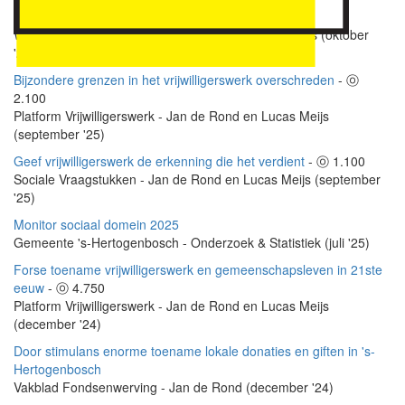
Grenzen overschreden in het vrijwilligerswerk
Wereld van Filantropie - Jan de Rond en Lucas Meijs (oktober
'25)
Bijzondere grenzen in het vrijwilligerswerk overschreden
- ⓞ
2.100
Platform Vrijwilligerswerk - Jan de Rond en Lucas Meijs
(september '25)
Geef vrijwilligerswerk de erkenning die het verdient
- ⓞ 1.100
Sociale Vraagstukken - Jan de Rond en Lucas Meijs (september
'25)
Monitor sociaal domein 2025
Gemeente 's-Hertogenbosch - Onderzoek & Statistiek (juli '25)
Forse toename vrijwilligerswerk en gemeenschapsleven in 21ste
eeuw
- ⓞ 4.750
Platform Vrijwilligerswerk - Jan de Rond en Lucas Meijs
(december '24)
Door stimulans enorme toename lokale donaties en giften in 's-
Hertogenbosch
Vakblad Fondsenwerving - Jan de Rond (december '24)