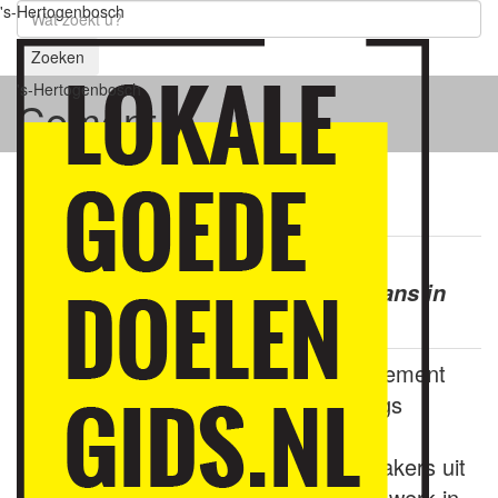
's-Hertogenbosch
Zoeken
's-Hertogenbosch
Cement
Cement
Fotograaf: William van der Voort
Festival Cement, podium voor
talentontwikkeling in theater en dans in
‘s-Hertogenbosch.
Elk jaar in maart trakteert Festival Cement
’s-Hertogenbosch op een negendaags
festival vol spannende theater- en
dansvoorstellingen. Zo’n 20 jonge makers uit
Nederland en Vlaanderen tonen hun werk in