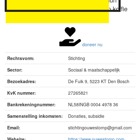
naasten kunnen terecht voor een kop koffie
en een luisterend oor.
doneer nu
Rechtsvorm:
Stichting
Sector:
Sociaal & maatschappelijk
Bezoekadres:
De Fuik 9, 5223 KT Den Bosch
KvK nummer:
27265821
Bankrekeningnummer:
NL58INGB 0004 4978 36
Samenstelling inkomsten:
Donaties, subsidie
Email:
stichtingouwestomp@gmail.com
Website:
https://www.ouwestomp.com