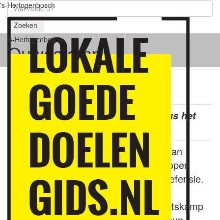
's-Hertogenbosch
Zoeken
's-Hertogenbosch
Ouwestomp
Ouwestomp
Alles voor een ander. Het moet, dus het
kan!
Stichting Ouwestomp verleent hulp aan
militairen die trauma's (PTSS) opgelopen
hebben tijdens hun uitzending met defensie.
De stichting beheert het Veteranen
Ontmoetingscentrum in de wijk Schutskamp
te 's-Hertogenbosch. Veteranen en hun