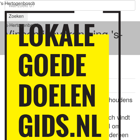
's-Hertogenbosch
Zoeken
's-Hertogenbosch
Vincentiusvereniging 's-
Hertogenbosch
Vincentiusvereniging 's-Hertogenbosch
Ieder mens telt!
In ‘s-Hertogenbosch leven 7200 huishoudens
onder de armoedegrens.
Vincentiusvereniging ’s-Hertogenbosch vindt
dit onacceptabel en stelt zich tot doel om
deze armoede te bestrijden, zodat iedereen