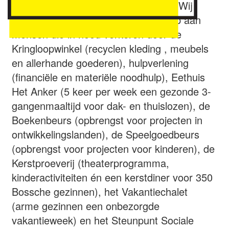
mee kan doen in onze samenleving. Wij
bieden met onze 250 vrijwilligers hulp aan
mensen die in nood verkeren door de
Kringloopwinkel (recyclen kleding , meubels
en allerhande goederen), hulpverlening
(financiële en materiële noodhulp), Eethuis
Het Anker (5 keer per week een gezonde 3-
gangenmaaltijd voor dak- en thuislozen), de
Boekenbeurs (opbrengst voor projecten in
ontwikkelingslanden), de Speelgoedbeurs
(opbrengst voor projecten voor kinderen), de
Kerstproeverij (theaterprogramma,
kinderactiviteiten én een kerstdiner voor 350
Bossche gezinnen), het Vakantiechalet
(arme gezinnen een onbezorgde
vakantieweek) en het Steunpunt Sociale