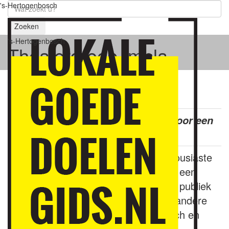
's-Hertogenbosch
Zoeken
's-Hertogenbosch
Theatergroep Impla
Theatergroep Impla
Theatergroep Impla staat garant voor een
heerlijk avondje lachen.
Stichting Impla brengt met een enthousiaste
groep amateurtoneelspelers jaarlijks een
vrolijk toneelstuk op de planken. Het publiek
bestaat uit de Empelse senioren en andere
belangstellenden uit ’s-Hertogenbosch en
omstreken. Impla streeft naar zo'n 4