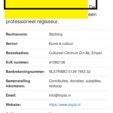
voorstellingen per productie per jaar. De
theatergroep staat onder leiding van een
professioneel regisseur.
Rechtsvorm:
Stichting
Sector:
Kunst & cultuur
Bezoekadres:
Cultureel Centrum D'n As, Empel
KvK nummer:
41082138
Bankrekeningnummer:
NL57RABO 0139 7953 32
Samenstelling
Contributies, donaties, subsidies,
inkomsten:
verkoop
Email:
info@impla.nl
Website:
https://www.impla.nl