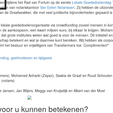
won tijdens het Rad van Fortuin op de eerste
Lokale Goededoelendag 
iensten van notariskantoor
Van Eeten Notarissen
. Zij hebben de uitzonder
n de Graafseakker, die met veel juridische bijzonderheden gepaard i
n lokale goededoelenorganisatie via crowdfunding zoveel mensen in korte
om de aankoopsom, een kwart miljoen euro, bij elkaar te krijgen. Moha
ij dat grote instituties weten wat goed is voor de mensen. Dit initiatie
schap betekent en wat je daarmee kunt bereiken. Wij hebben als corpor
omt het bestuur en vrijwilligers van Transfarmers toe. Complimenten!"
nding, geefmotieven en tijdgeest
rmers), Mohamed Acharki (Zayaz), Saskia de Graaf en Ruud Schouten 
(notaris)
je Jansen, Jan Wijers, Meggy van Kruijsdijk en Albert van der Most
voor u kunnen betekenen?