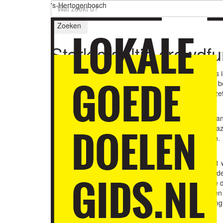
's-Hertogenbosch
Zoeken
Sterk staaltje crowdf
Stichting Transfarmers 
groene oase op Oost’ be
jaar beheren, zijn ontzet
toekomst.
Het gebied was jarenla
woningcorporatie Zayaz
financiering te regelen.
Crowdfunding
In het najaar van 2021
voor de aankoop van de
deed een aanvullende d
KNHM zorgde voor een o
reserves uit de stichti
Lot uit de loterij