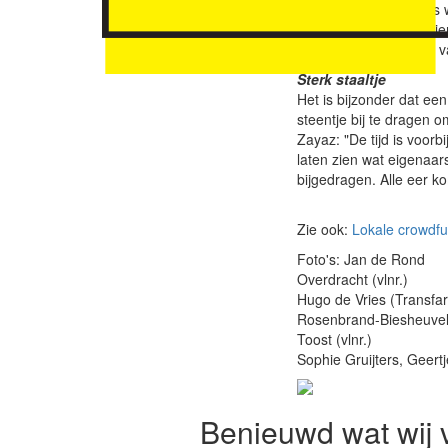
Stichting Transfarmers 
lot voor de notariële d
eigendomsoverdracht va
Sterk staaltje
Het is bijzonder dat ee
steentje bij te dragen 
Zayaz: "De tijd is voorb
laten zien wat eigenaar
bijgedragen. Alle eer k
Zie ook:
Lokale crowdfu
Foto's: Jan de Rond
Overdracht (vlnr.)
Hugo de Vries (Transfa
Rosenbrand-Biesheuvel 
Toost (vlnr.)
Sophie Gruijters, Geert
Benieuwd wat wij 