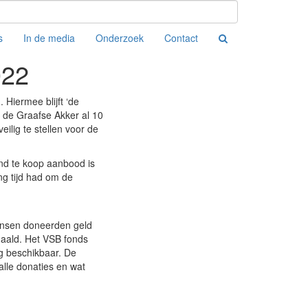
s
In de media
Onderzoek
Contact
022
 Hiermee blijft ‘de
e de Graafse Akker al 10
eilig te stellen voor de
nd te koop aanbood is
ng tijd had om de
ensen doneerden geld
aald. Het VSB fonds
g beschikbaar. De
lle donaties en wat