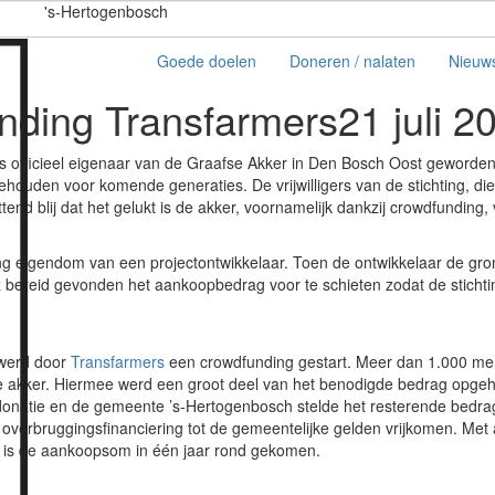
's-Hertogenbosch
Goede doelen
Doneren / nalaten
Nieuw
unding Transfarmers
21 juli 2
is officieel eigenaar van de Graafse Akker in Den Bosch Oost geworden.
houden voor komende generaties. De vrijwilligers van de stichting, di
tend blij dat het gelukt is de akker, voornamelijk dankzij crowdfunding, v
ng eigendom van een projectontwikkelaar. Toen de ontwikkelaar de gro
 bereid gevonden het aankoopbedrag voor te schieten zodat de stichti
 werd door
Transfarmers
een crowdfunding gestart. Meer dan 1.000 m
 akker. Hiermee werd een groot deel van het benodigde bedrag opgeh
onatie en de gemeente ’s-Hertogenbosch stelde het resterende bedra
verbruggingsfinanciering tot de gemeentelijke gelden vrijkomen. Met a
ng is de aankoopsom in één jaar rond gekomen.