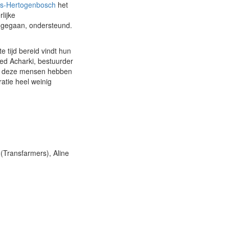
’s-Hertogenbosch
het
lijke
s gegaan, ondersteund.
 tijd bereid vindt hun
med Acharki, bestuurder
f en deze mensen hebben
atie heel weinig
(Transfarmers), Aline