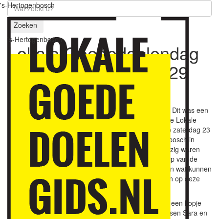
's-Hertogenbosch
Zoeken
's-Hertogenbosch
Lokale Goededoelendag
opent nieuwe wereld
29
april 2022
”Er is een hele nieuwe wereld voor mij opengegaan.” Dit was een
van de vele positieve reacties na afloop van de eerste Lokale
Goededoelendag ’s-Hertogenbosch. De dag werd op zaterdag 23
april georganiseerd door Goede Doelen ’s-Hertogenbosch in
samenwerking met Stichting 1184 en Huis73. Aanwezig waren
ruim 40 organisaties en zo’n 70 personen. Onderwerp van de
bijeenkomst was hoe groot of klein de geefmarkt is en wat kunnen
lokale goededoelenorganisaties doen om hun kansen op deze
geefmarkt te vergroten.
De gasten werden in Huis73 hartelijk ontvangen met een kopje
koffie en op de achtergrond pianomuziek van de zussen Sara en