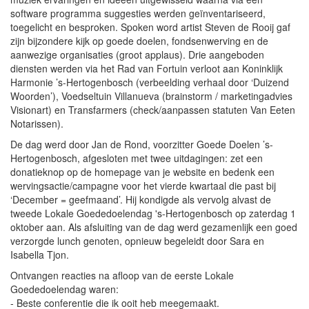
software programma suggesties werden geïnventariseerd,
toegelicht en besproken. Spoken word artist Steven de Rooij gaf
zijn bijzondere kijk op goede doelen, fondsenwerving en de
aanwezige organisaties (groot applaus). Drie aangeboden
diensten werden via het Rad van Fortuin verloot aan Koninklijk
Harmonie ’s-Hertogenbosch (verbeelding verhaal door ‘Duizend
Woorden’), Voedseltuin Villanueva (brainstorm / marketingadvies
Visionart) en Transfarmers (check/aanpassen statuten Van Eeten
Notarissen).
De dag werd door Jan de Rond, voorzitter Goede Doelen ’s-
Hertogenbosch, afgesloten met twee uitdagingen: zet een
donatieknop op de homepage van je website en bedenk een
wervingsactie/campagne voor het vierde kwartaal die past bij
‘December = geefmaand’. Hij kondigde als vervolg alvast de
tweede Lokale Goededoelendag 's-Hertogenbosch op zaterdag 1
oktober aan. Als afsluiting van de dag werd gezamenlijk een goed
verzorgde lunch genoten, opnieuw begeleidt door Sara en
Isabella Tjon.
Ontvangen reacties na afloop van de eerste Lokale
Goededoelendag waren:
- Beste conferentie die ik ooit heb meegemaakt.