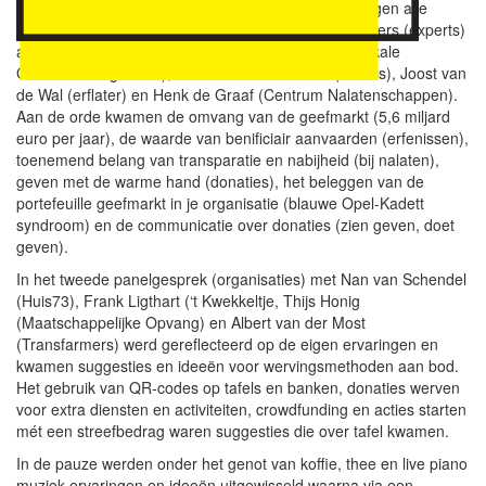
Isabella Tjon. Om stipt tien uur heette Theo Verbruggen alle
aanwezigen van harte welkom en stelde de deelnemers (experts)
aan het eerste panelgesprek voor: Jan de Rond (Lokale
Goededoelengids NL), Anne-Marie van Eeten (notaris), Joost van
de Wal (erflater) en Henk de Graaf (Centrum Nalatenschappen).
Aan de orde kwamen de omvang van de geefmarkt (5,6 miljard
euro per jaar), de waarde van benificiair aanvaarden (erfenissen),
toenemend belang van transparatie en nabijheid (bij nalaten),
geven met de warme hand (donaties), het beleggen van de
portefeuille geefmarkt in je organisatie (blauwe Opel-Kadett
syndroom) en de communicatie over donaties (zien geven, doet
geven).
In het tweede panelgesprek (organisaties) met Nan van Schendel
(Huis73), Frank Ligthart (‘t Kwekkeltje, Thijs Honig
(Maatschappelijke Opvang) en Albert van der Most
(Transfarmers) werd gereflecteerd op de eigen ervaringen en
kwamen suggesties en ideeën voor wervingsmethoden aan bod.
Het gebruik van QR-codes op tafels en banken, donaties werven
voor extra diensten en activiteiten, crowdfunding en acties starten
mét een streefbedrag waren suggesties die over tafel kwamen.
In de pauze werden onder het genot van koffie, thee en live piano
muziek ervaringen en ideeën uitgewisseld waarna via een