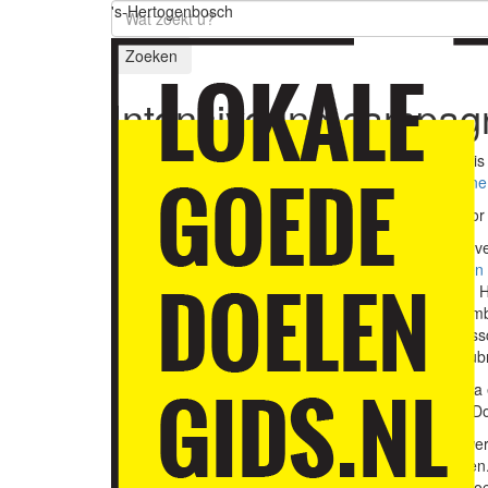
's-Hertogenbosch
Zoeken
Intensivering camp
De maand december is t
dinsdag), de
campagne
Wat gaan wij doen voor
Sinds maandag 28 nove
In december wordt
een 
In de bibliotheken van 
Op woensdag 7 decemb
Advertenties in de Bos
tiende editie van de rub
Via onze sociale media
#lokalegoededoelen. D
Donatie- en fondsenwerv
najaar, nu dus, oogste
Hertogenbosch opgeroepe