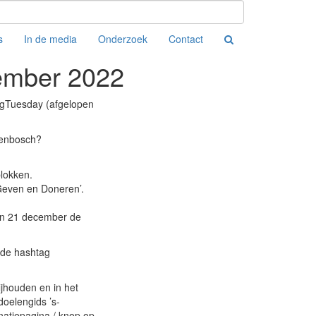
s
In de media
Onderzoek
Contact
ember 2022
ngTuesday (afgelopen
genbosch?
lokken.
‘Geven en Doneren’.
 en 21 december de
 de hashtag
ijhouden en in het
oelengids ’s-
natiepagina / knop op