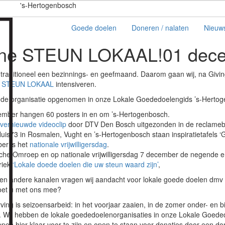
's-Hertogenbosch
Goede doelen
Doneren / nalaten
Nieuw
agne STEUN LOKAAL!
01 dec
raditioneel een bezinnings- en geefmaand. Daarom gaan wij, na Givi
 STEUN LOKAAL
intensiveren.
 de organisatie opgenomen in onze Lokale Goededoelengids ’s-Herto
mber hangen 60 posters in en om ’s-Hertogenbosch.
vernieuwde videoclip
door DTV Den Bosch uitgezonden in de reclameb
Huis73 in Rosmalen, Vught en ’s-Hertogenbosch staan inspiratietafels 
er is het
nationale vrijwilligersdag
.
sche Omroep en op nationale vrijwilligersdag 7 december de negende
riek
‘Lokale doede doelen die uw steun waard zijn’
,
 en andere kanalen vragen wij aandacht voor lokale goede doelen dmv
oet u met ons mee?
ing is seizoensarbeid: in het voorjaar zaaien, in de zomer onder- en b
n. Wij hebben de lokale goededoelenorganisaties in onze Lokale Goeded
n hier klaar voor te zijn.en open te staan voor donaties door een do