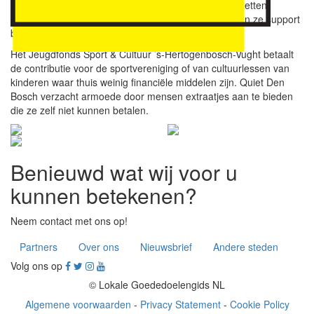
van het bedrijf gaan hun marketingskills daarvoor inzetten,
bijvoorbeeld bij het werven van fondsen. Verder zullen ze support
bieden bij evenementen van beide organisaties.
Het Jeugdfonds Sport & Cultuur ’s-Hertogenbosch-Vught betaalt
de contributie voor de sportvereniging of van cultuurlessen van
kinderen waar thuis weinig financiële middelen zijn. Quiet Den
Bosch verzacht armoede door mensen extraatjes aan te bieden
die ze zelf niet kunnen betalen.
Benieuwd wat wij voor u
kunnen betekenen?
Neem contact met ons op!
Partners
Over ons
Nieuwsbrief
Andere steden
Volg ons op
© Lokale Goededoelengids NL
Algemene voorwaarden
-
Privacy Statement
-
Cookie Policy