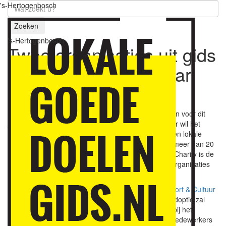
's-Hertogenbosch
Zoeken
's-Hertogenbosch
Twee organisaties uit gids
geadopteerd
16 februari
2022
Twee organisaties uit de Lokale Goededoelengids zijn voor dit
jaar geadopteerd door BrandLoyalty. Op deze manier wil het
bedrijf iets teruggeven aan de lokale gemeenschap en lokale
goede doelen. Het Bossche bedrijf heeft wereldwijd meer dan 20
kantoren met het hoofdkantoor in Den Bosch.
BrandCharity is de
afdeling die de samenwerkingen met goede doelenorganisaties
aangaat.
BrandCharity heeft gekozen voor het
Jeugdfonds Sport & Cultuur
's-Hertogenbosch - Vught
en
Quiet Den Bosch
. De adoptie zal
bestaan uit financiële ondersteunen en hulp bieden bij het
bereiken van nog meer kinderen en volwassenen. Medewerkers