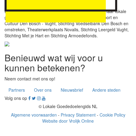
moeilijk hebben.”
Een deel van de opbrengst van vorig jaar is gegaan naar lokale
goede doelen zoals Vincentius Vught, Jeugdfonds Sport en
Cultuur Den Bosch - Vught, Stichting Voedselbank Den Bosch en
omstreken, Theaterwerkplaats Novalis, Stichting Leergeld Vught,
Stichting Met je Hart en Stichting Armoedefonds.
Benieuwd wat wij voor u
kunnen betekenen?
Neem contact met ons op!
Partners
Over ons
Nieuwsbrief
Andere steden
Volg ons op
© Lokale Goededoelengids NL
Algemene voorwaarden
-
Privacy Statement
-
Cookie Policy
Website door Vrolijk Online