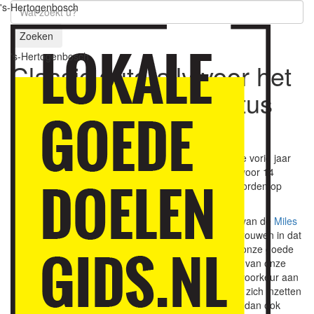
's-Hertogenbosch
Zoeken
's-Hertogenbosch
Classic autorally voor het
goede doel
20 augustus
2021
De traditionele ‘Miles of Pleasure Rally Vught’ leverde vorig jaar
een bedrag van bijna zes cijfers voor de komma op voor 14
goede doelen. Dit jaar zal de rally gehouden gaan worden op
vrijdag 24 september.
Volgens voorzitter Frank de Ridder staan de seinen van de
Miles
of Pleasure
2021 op groen. ,,We hebben er alle vertrouwen in dat
de rally doorgang kan vinden, zodat wij ook in 2021 onze goede
doelen kunnen blijven ondersteunen. De doelstelling van onze
stichting is gelden ophalen voor kleinschalige en bij voorkeur aan
onze regio verbonden goede doelen en fondsen, die zich inzetten
voor kinderen of ouderen die het om wat voor reden dan ook