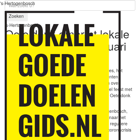
's-Hertogenbosch
Zoeken
's-Hertogenbosch
Oeteldonk omarmt lokale
goede doelen
23 februari
2023
Het spel Oeteldonk, de lange geschiedenis, de tradities, het
protocol, de kleding, emblemen, symbolen, evenementen,
muziekskes en hoofdrolspelers. Er is veel te vertellen over
Oeteldonk, maar bovenal is het een lokaal en cultureel feest met
nationale bekendheid. Mooi en niet verwonderlijk dat Oeteldonk
lokale goede doelen een warm hart toedraagt.
Tijdens de editie 2023 van Oeteldonk, alias ’s-Hertogenbosch,
was het motto ‘Oeteldonk omèrrumt oe’, vrij vertaalt naar het
Nederlands ‘Oeteldonk omarmt je’. Dit was de eerste reguliere
editie met alles erop en eraan sinds de start van de coronacrisis
in 2020.