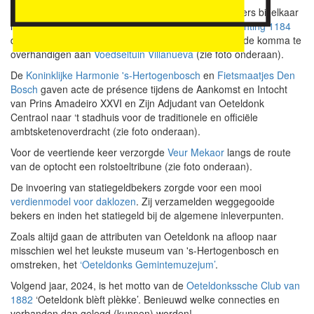
Tijdens ‘Roet Korte Put’ komen alle carnavalliefhebbers bij elkaar
in de Korte Putstraat. Dit jaar gaf het evenement
Stichting 1184
de gelegenheid om een cheque van vier cijfers voor de komma te
overhandigen aan
Voedseltuin Villanueva
(zie foto onderaan).
De
Koninklijke Harmonie 's-Hertogenbosch
en
Fietsmaatjes Den
Bosch
gaven acte de présence tijdens de Aankomst en Intocht
van Prins Amadeiro XXVI en Zijn Adjudant van Oeteldonk
Centraol naar ‘t stadhuis voor de traditionele en officiële
ambtsketenoverdracht (zie foto onderaan).
Voor de veertiende keer verzorgde
Veur Mekaor
langs de route
van de optocht een rolstoeltribune (zie foto onderaan).
De invoering van statiegeldbekers zorgde voor een mooi
verdienmodel voor daklozen
. Zij verzamelden weggegooide
bekers en inden het statiegeld bij de algemene inleverpunten.
Zoals altijd gaan de attributen van Oeteldonk na afloop naar
misschien wel het leukste museum van 's-Hertogenbosch en
omstreken, het
‘Oeteldonks Gemintemuzejum’
.
Volgend jaar, 2024, is het motto van de
Oeteldonkssche Club van
1882
‘Oeteldonk blèft plèkke’. Benieuwd welke connecties en
verbanden dan gelegd (kunnen) worden!