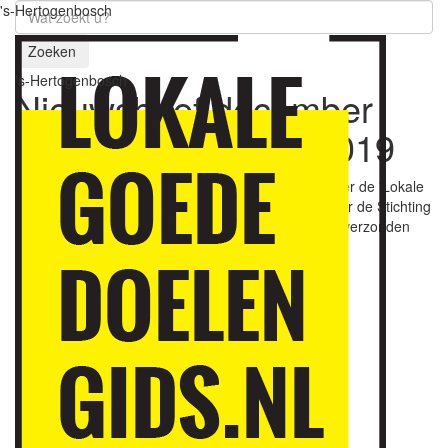
's-Hertogenbosch
Zoeken
's-Hertogenbosch
Nieuwsbrief december
2019
07 december 2019
Op 7 december is de tweede digitale nieuwsbrief over de 'Lokale
Goededoelengids 's-Hertogenbosch' uitgegeven door de Stichting
Goede Doelen 's-Hertogenbosch. De nieuwsbrief is verzonden
naar circa 320 adressen.
In de nieuwsbrief aandacht voor:
- vijf nieuwe organisaties opgenomen
- gids krijgt navolging in Alkmaar
- zichtbare publiciteit
- december = geefmaand
- zes tips voor hedendaagse gulle gevers
- donatie voor Vinkelse Molen
- thematafel 'Geefgedrag' in bibiliotheek
- partners en sponsoren bedankt!