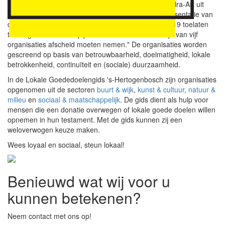
Jan de Rond, Goede Doelen 's-Hertogenbosch: "KuBra-Art uit
Rosmalen is de elfde organisatie die wij sinds de presentatie van
de Lokale Goededoelengids 's-Hertogenbosch in 2019 toelaten
tot de gids. Tot onze spijt hebben we in de tussentijd van vijf
organisaties afscheid moeten nemen." De organisaties worden
gescreend op basis van betrouwbaarheid
, doelmatigheid, lokale
betrokkenheid, continuïteit en (sociale) duurzaamheid.
In de Lokale Goededoelengids 's-Hertogenbosch zijn organisaties
opgenomen uit de sectoren
buurt & wijk
,
kunst & cultuur
,
natuur &
milieu
en
sociaal & maatschappelijk
. De gids dient als hulp voor
mensen die een donatie overwegen of lokale goede doelen willen
opnemen in hun testament. Met de gids kunnen zij een
weloverwogen keuze maken.
Wees loyaal en sociaal, steun lokaal!
Benieuwd wat wij voor u
kunnen betekenen?
Neem contact met ons op!