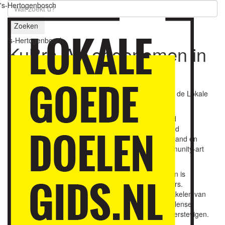
's-Hertogenbosch
Zoeken
's-Hertogenbosch
KuBra-Art opgenomen in
gids
17 maart 2022
Stichting KuBra-Art is half maart 2022 opgenomen in de Lokale
Goededoelengids 's-Hertogenbosch.
KuBra-Art
is een vrijwilligersorganisatie van beeldend
kunstenaars. Sinds 2011 worden individuele beeldend
kunstenaars (140) samengebracht om in groepsverband en
onder begeleiding exposities, evenementen en community-art
projecten te realiseren.
Het publiek wordt nauw betrokken bij de exposities en is
doorlopend in contact met de kunst en de kunstenaars.
Ontvangen donaties worden gebruikt voor het ontwikkelen van
nieuwe activiteiten, het onderhouden van het Rosmalense
thuishonk en om het fundament van de stichting te verstevigen.