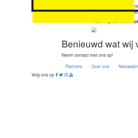
Alle opgenomen organisa
(sociale) duurzaamheid
Wees royaal, steun lo
Benieuwd wat wij 
Neem contact met ons op!
Partners
Over ons
Nieuwsbri
Volg ons op