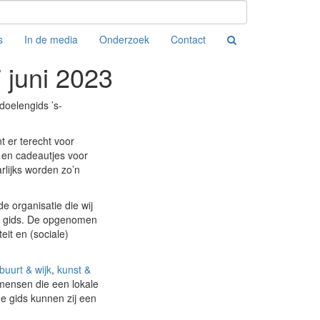
s
In de media
Onderzoek
Contact
 juni 2023
doelengids ’s-
t er terecht voor
 en cadeautjes voor
arlijks worden zo’n
 organisatie die wij
de gids. De opgenomen
eit en (sociale)
buurt & wijk
,
kunst &
 mensen die een lokale
e gids kunnen zij een