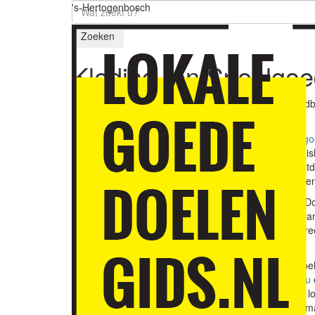
's-Hertogenbosch
Zoeken
Kleding- en Speelgo
Kleding- en Speelgoedb
Hertogenbosch.
De Kleding- en Speelg
kleding, schoenen, huis
kinderfeestjes en feestda
1.200 mensen geholpen 
Jan de Rond, Goede Doe
sinds de presentatie v
organisaties zijn gescr
duurzaamheid.”
In de Lokale Goededoel
cultuur
,
natuur & milieu
donatie overwegen of l
weloverwogen keuze m