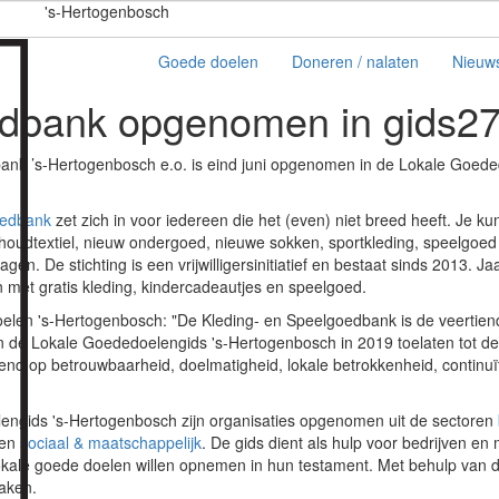
's-Hertogenbosch
Goede doelen
Doneren / nalaten
Nieuw
edbank opgenomen in gids
27
ank ’s-Hertogenbosch e.o. is eind juni opgenomen in de Lokale Goede
oedbank
zet zich in voor iedereen die het (even) niet breed heeft. Je kun
houdtextiel, nieuw ondergoed, nieuwe sokken, sportkleding, speelgoed
gen. De stichting is een vrijwilligersinitiatief en bestaat sinds 2013. Ja
met gratis kleding, kindercadeautjes en speelgoed.
len 's-Hertogenbosch: "De Kleding- en Speelgoedbank is de veertiende
an de Lokale Goededoelengids 's-Hertogenbosch in 2019 toelaten tot 
eend op betrouwbaarheid, doelmatigheid, lokale betrokkenheid, continuït
engids 's-Hertogenbosch zijn organisaties opgenomen uit de sectoren
en
sociaal & maatschappelijk
. De gids dient als hulp voor bedrijven en
okale goede doelen willen opnemen in hun testament. Met behulp van d
aken.