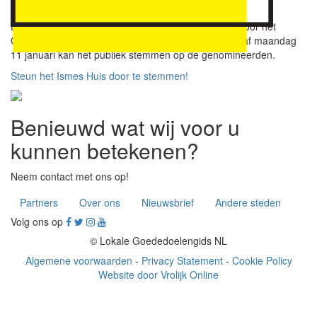
hoe het is om te moeten herstellen.
De Apeltjes van Oranje worden jaarlijks uitgedeeld door het
Oranje Fonds aan een maatschappelijk project. Vanaf maandag
11 januari kan het publiek stemmen op de genomineerden.
Steun het Ismes Huis door te stemmen!
Benieuwd wat wij voor u
kunnen betekenen?
Neem contact met ons op!
Partners
Over ons
Nieuwsbrief
Andere steden
Volg ons op
© Lokale Goededoelengids NL
Algemene voorwaarden
-
Privacy Statement
-
Cookie Policy
Website door Vrolijk Online