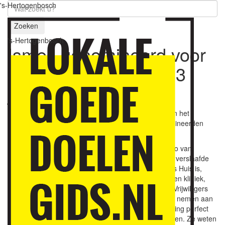
's-Hertogenbosch
Zoeken
's-Hertogenbosch
Ismes genomineerd voor
Appeltje van Oranje
13
januari 2021
Het project ‘Stoppen doe je zelf, maar niet alleen’ van het
Bossche Ismes Huis is een van de Brabantse genomineerden
voor een Appeltje van Oranje.
Stoppen doe je zelf, maar niet alleen. Dat is het motto van
stichting Ismes
. De organisatie helpt de herstellende verslaafde
bij de opbouw van zijn leven. Het zogenoemde Ismes Huis is,
voor mensen die klaar zijn met een behandeling in een kliniek,
een fijne plek om verder te werken aan hun herstel. Vrijwilligers
helpen hen om weer op een positieve manier deel te nemen aan
de maatschappij. Zij voelen mensen met een verslaving perfect
aan, omdat ze zelf een verslavingsachtergrond hebben. Ze weten