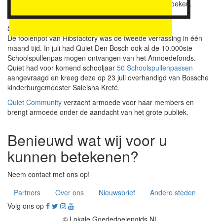
Daarnaast mogen ze voor 100 euro een cadeau uitzoeken.
Samen gaan we de stad in.”
Schoolspullenpas
De fooienpot van Ribsfactory was de tweede verrassing in één
maand tijd. In juli had Quiet Den Bosch ook al de 10.000ste
Schoolspullenpas mogen ontvangen van het Armoedefonds.
Quiet had voor komend schooljaar
50 Schoolspullenpassen
aangevraagd en kreeg deze op 23 juli overhandigd van Bossche
kinderburgemeester Saleisha Kreté.
Quiet Community
verzacht armoede voor haar members en
brengt armoede onder de aandacht van het grote publiek.
Benieuwd wat wij voor u
kunnen betekenen?
Neem contact met ons op!
Partners
Over ons
Nieuwsbrief
Andere steden
Volg ons op
© Lokale Goededoelengids NL