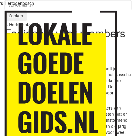
's-Hertogenbosch
Zoeken
's-Hertogenbosch
Fooienpot voor members
Quiet Community
19
augustus 2020
Iedereen die in de horeca werkt weet het: een fooi geeft je
inkomen een leuke boost. Toch besloot het team van het Bossche
steakrestaurant Ribsfactory Den Bosch om een opmerkelijke
bijdrage te leveren aan Quiet Community Den Bosch. De
medewerkers van Ribsfactory offeren hun fooien op voor
members van Quiet Community.
Brechje Oddens van Ribsfactory: “Voor de medewerkers van
Ribsfactory was er wel een voorwaarde. Ze wilden weten wat er
met het geld zou gebeuren. Logisch natuurlijk. Al brainstormend
bedachten we iets concreets: voor een aantal kinderen die jarig
zijn én member van Quiet organiseren we een diner voor twee.