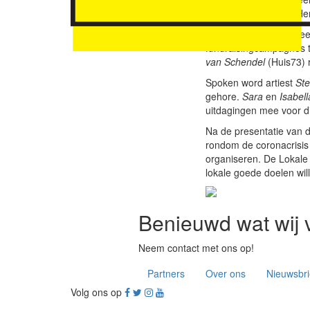
Goededoelengids ’s-Her
Frank Ligthart
van Speel
fundraisingcampagnes t
van Schendel
(Huis73) r
Spoken word artiest
Ste
gehore.
Sara
en
Isabell
uitdagingen mee voor di
Na de presentatie van 
rondom de coronacrisis
organiseren. De Lokale
lokale goede doelen wi
Benieuwd wat wij 
Neem contact met ons op!
Partners
Over ons
Nieuwsbri
Volg ons op