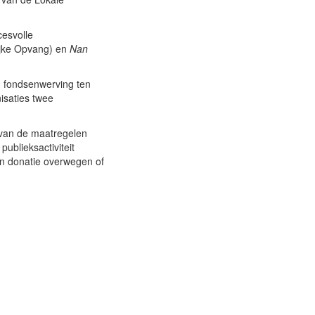
cesvolle
jke Opvang) en
Nan
n fondsenwerving ten
isaties twee
 van de maatregelen
blieksactiviteit
en donatie overwegen of