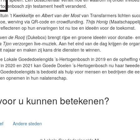
togenbosch zijn testament heeft veranderd.
tuin ’t Kwekkeltje en
Albert van der Most
van Transfarmers lichten suc
oe, werving via QR-code en crowdfunding.
Thijs Honig
(Maatschappeli
eflecteren op hun ervaringen tot nu toe en ideeën voor de toekomst.
ven de Rooij
(Dukebox) brengt rijpe en groene ideeën voor donatie- e
a Tjon
verzorgen live-muziek. Aan het eind van de dag krijgen de organ
t najaar en maken zij kans drie diensten te winnen.
de Lokale Goededoelengids ’s-Hertogenbosch in 2019 en de opheffing
 in 2020 en 2021 kan Goede Doelen ’s-Hertogenbosch nu haar tweede pu
 Goededoelengids is bedoeld als hulp voor mensen en bedrijven die e
llen opnemen in hun nalatenschap.
voor u kunnen betekenen?
ef
Andere steden