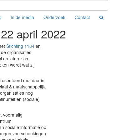
s
In de media
Onderzoek
Contact
h
22 april 2022
met
Stichting 1184
en
de organisaties
 en laten zich
ken wordt wat zij
presenteerd met daarin
ciaal & maatschappelijk.
 organisaties nog
inuïteit en (sociale)
n
, voormalig
ntrum
n sociale informatie op
tvangen van schenkingen
 van de Lokale