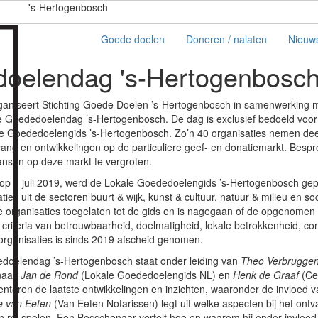
's-Hertogenbosch
Goede doelen
Doneren / nalaten
Nieuw
doelendag 's-Hertogenbosc
rganiseert Stichting Goede Doelen ’s-Hertogenbosch in samenwerking 
 Goededoelendag ’s-Hertogenbosch. De dag is exclusief bedoeld voor 
 Goededoelengids ’s-Hertogenbosch. Zo’n 40 organisaties nemen deel
ng en ontwikkelingen op de particuliere geef- en donatiemarkt. Bespro
nsen op deze markt te vergroten.
, op 1 juli 2019, werd de Lokale Goededoelengids ’s-Hertogenbosch ge
es uit de sectoren buurt & wijk, kunst & cultuur, natuur & milieu en so
we organisaties toegelaten tot de gids en is nagegaan of de opgenomen
criteria van betrouwbaarheid, doelmatigheid, lokale betrokkenheid, cont
organisaties is sinds 2019 afscheid genomen.
doelendag ’s-Hertogenbosch staat onder leiding van
Theo Verbrugge
naal.
Jan de Rond
(Lokale Goededoelengids NL) en
Henk de Graaf
(Ce
teren de laatste ontwikkelingen en inzichten, waaronder de invloed va
e van Eeten
(Van Eeten Notarissen) legt uit welke aspecten bij het on
 rol spelen. Een Bosschenaar vertelt hoe en waarom hij onder invloed