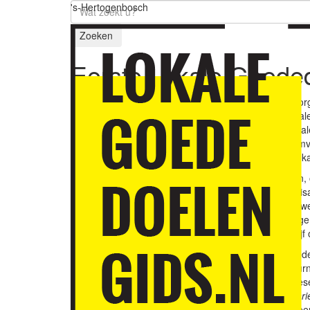
's-Hertogenbosch
Zoeken
Eerste Lokale Goede
Op zaterdag 23 april o
Huis73
de eerste Lokale
opgenomen in de Lokale
informeren over de omva
kunnen doen om hun ka
Bijna drie jaar geleden
opgenomen 62 organisati
Sindsdien zijn elf nieu
voldoen aan de strenge 
duurzaamheid. Van vijf 
De eerste Lokale Goede
verslaggever NOS-jour
Nalatenschappen) presen
geefgedrag.
Anne-Mari
en nalatenschappen een