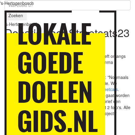
's-Hertogenbosch
Zoeken
's-Hertogenbosch
Donatie voor Streetcats
23
mei 2021
Stichting De Zebra, organisatie achter Streetcats, heeft onlangs
een financiële toezegging van vier cijfers voor de komma
ontvangen van een kerkelijke organisatie.
Citaat uit de toekenning van de kerkelijke organisatie: "Nogmaals
veel dank van ons allen voor de geweldige presentatie. We
hebben besloten tot een donatie voor het project
Streetcats
.
Graag willen wij weten waar het bedrag aan besteed gaat worden
... Voor onze pr ontvangen wij graag voor de nieuwsbrief een
tekst van maximaal 300 woorden over Streetcats met 2 foto's. Alle
goeds en succes met de afsluiting van het huidige project!"