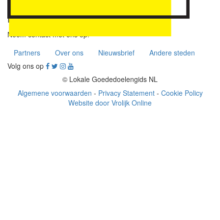
Benieuwd wat wij voor u
kunnen betekenen?
Neem contact met ons op!
Partners
Over ons
Nieuwsbrief
Andere steden
Volg ons op
© Lokale Goededoelengids NL
Algemene voorwaarden
-
Privacy Statement
-
Cookie Policy
Website door Vrolijk Online