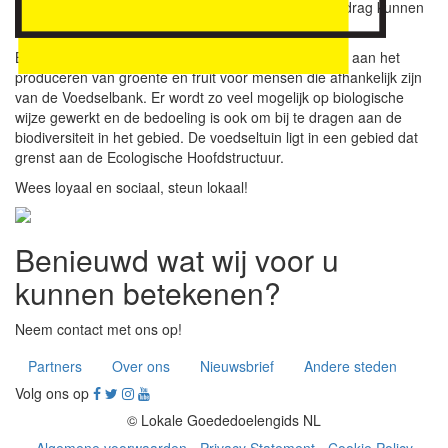
Jaarlijks hebben we circa € 10.000 nodig. Met dit bedrag kunnen
we komend jaar weer mooi vooruit.”
Bij Villanueva, gestart in 2014, werken 30 vrijwilligers aan het
produceren van groente en fruit voor mensen die afhankelijk zijn
van de Voedselbank. Er wordt zo veel mogelijk op biologische
wijze gewerkt en de bedoeling is ook om bij te dragen aan de
biodiversiteit in het gebied. De voedseltuin ligt in een gebied dat
grenst aan de Ecologische Hoofdstructuur.
Wees loyaal en sociaal, steun lokaal!
Benieuwd wat wij voor u
kunnen betekenen?
Neem contact met ons op!
Partners
Over ons
Nieuwsbrief
Andere steden
Volg ons op
© Lokale Goededoelengids NL