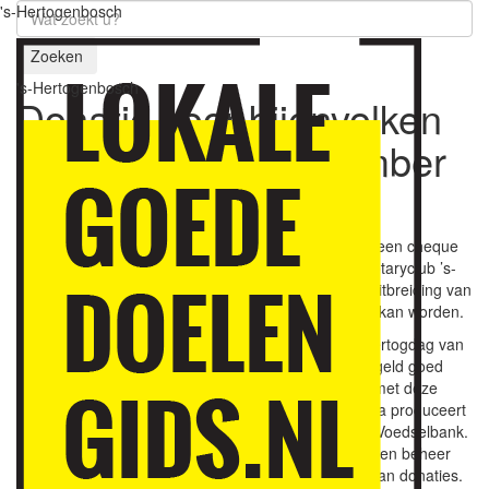
's-Hertogenbosch
Zoeken
's-Hertogenbosch
Donatie voor bijenvolken
Voedseltuin
30 november
2021
Voedseltuin Villanueva heeft zaterdag 27 november een cheque
van vier cijfers voor de komma ontvangen van de Rotaryclub ’s-
Hertogenbosch West. Het geld wordt gebruikt voor uitbreiding van
de bijenvolken, zodat er meer honing geproduceerd kan worden.
Het geld is bij elkaar gebracht tijdens de jaarlijkse Hertogdag van
de Rotary. Bij Voedseltuin Villanueva kunnen ze het geld goed
gebruiken. Voorzitter Ton Heine: “Wij zijn enorm blij met deze
donatie voor onze bijenvolken. Voedseltuin Villanueva produceert
naast groenten, fruit en kruiden ook honing voor de Voedselbank.
Met deze donatie kunnen wij het aantal korven in eigen beheer
uitbreiden. Voor onze inkomsten zijn wij afhankelijk van donaties.