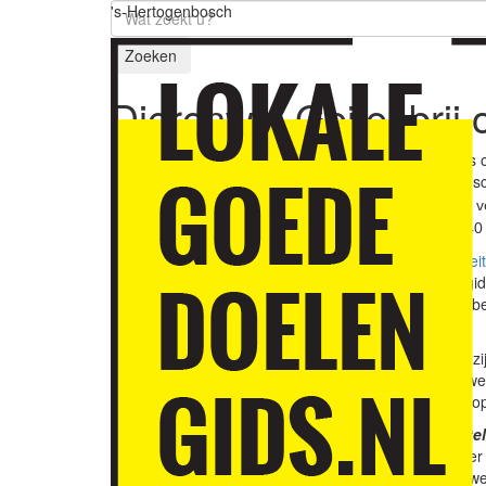
's-Hertogenbosch
Zoeken
Dierenwei Geitenbrij
Dierenwei Geitenbrij i
Doelen 's-Hertogenbosc
Rosmalen. De dieren, vo
Dierenwei Geitenbrij 40 
Stichting Dierenwei Geit
Lokale Goededoelengids
doelmatigheid, lokale b
Boven verwachting
In de afgelopen jaren z
periode 2022 - 2024 we
ontvangen. Bijzonder op
Opsteker en teleurstel
Jan de Rond, voorzitte
Goededoelengids, zowel 