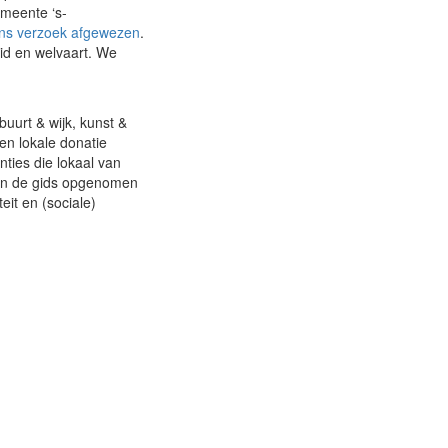
emeente ‘s-
ns verzoek afgewezen
.
eid en welvaart. We
uurt & wijk, kunst &
en lokale donatie
ties die lokaal van
 in de gids opgenomen
eit en (sociale)