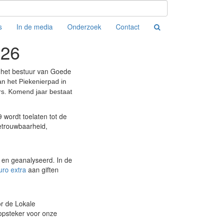
s
In de media
Onderzoek
Contact
026
t het bestuur van Goede
an het Piekenierpad in
ers. Komend jaar bestaat
9 wordt toelaten tot de
etrouwbaarheid,
 en geanalyseerd. In de
uro extra
aan giften
r de Lokale
 opsteker voor onze