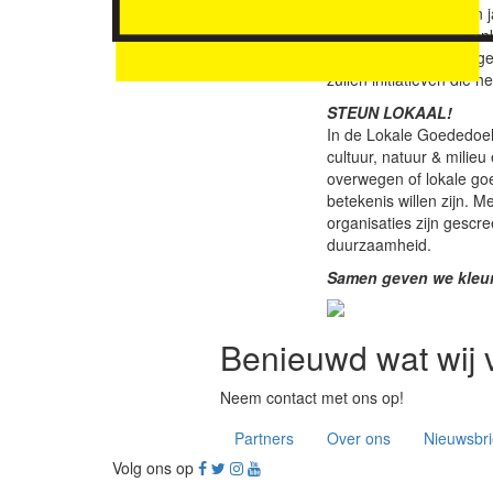
organisatie. Afgelopen 
Hertogenbosch. Ondanks
Teleurstellend, zeker g
zullen initiatieven die
STEUN LOKAAL!
In de Lokale Goededoele
cultuur, natuur & milie
overwegen of lokale goe
betekenis willen zijn.
organisaties zijn gescr
duurzaamheid.
Samen geven we kleur
Benieuwd wat wij 
Neem contact met ons op!
Partners
Over ons
Nieuwsbri
Volg ons op