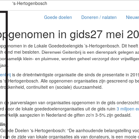
's-Hertogenbosch
Goede doelen
Doneren / nalaten
Nieuw
 opgenomen in gids
27 mei 2
s opgenomen in de Lokale Goededoelengids ’s-Hertogenbosch. Dit heef
h eind mei besloten.
Dierenwei Geitenbrij is een dierenpark gelegen a
ornamelijk klein- en pluimvee, worden geheel verzorgd door vrijwillig
jaar.
enbrij
is de drieëntwintigste organisatie die sinds de presentatie in 201
 's-Hertogenbosch. Alle opgenomen organisaties zijn gescreend op b
etrokkenheid, continuïteit en (sociale) duurzaamheid.
ijn de jaarverslagen van organisaties opgenomen in de gids onderzocht
rd door de lokale goededoelenorganisaties uit de gids ruim
3 miljoen e
merkelijk aangezien in Nederland de giften zo'n 3-5% zijn gedaald.
ling
r Goede Doelen 's-Hertogenbosch: “De aanhoudende belangstelling voo
van de zijde van lokale organisaties als van donateurs, is een mooie