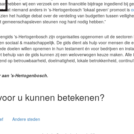
jaar hebben wij een verzoek om een financiële bijdrage ingediend bij g
 dat niemand anders in 's-Hertogenbosch 'lokaal geven' promoot is
o
ezien het huidige debat over de verdeling van budgetten tussen veiligh
 het gemeenschapsleven steunen nog hard nodig hebben.”
ngids 's-Hertogenbosch zijn organisaties opgenomen uit de sectoren b
u en sociaal & maatschappelijk. De gids dient als hulp voor mensen die e
de doelen willen opnemen in hun testament én voor bedrijven en instan
 Met behulp van de gids kunnen zij een weloverwogen keuze maken. Alle
eend op betrouwbaarheid, doelmatigheid, lokale betrokkenheid, continuït
 aan 's-Hertogenbosch.
voor u kunnen betekenen?
ef
Andere steden