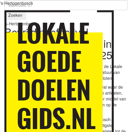
's-Hertogenbosch
Zoeken
's-Hertogenbosch
Bevrijdingsfestival
Brabant opgenomen in
gids
29 december 2025
Stichting Bevrijdingsfestival Brabant is opgenomen in de Lokale
Goededoelengids ’s-Hertogenbosch. Dit heeft het bestuur van
Goede Doelen 's-Hertogenbosch eind december besloten.
Bevrijdingsfestival Brabant
is een jaarlijks gratis festival waar de
vrijheid wordt gevierd. In samenwerking met bekende artiesten,
DJ’s en performers brengt het Bevrijdingsfestival door middel van
kunst, educatie en debat op 5 mei jong en oud samen op de
Pettelaarse Schans in 's-Hertogenbosch.
Jan de Rond, voorzitter Goede Doelen 's-Hertogenbosch:
"Stichting Bevrijdingsfestival Brabant is de eenentwintigste
organisatie die wij sinds de presentatie in juli 2019 toelaten tot de