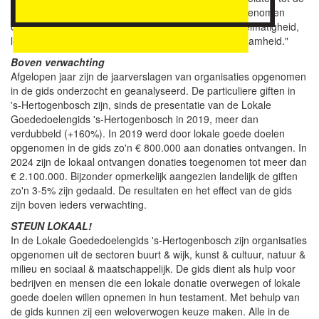
Lokale Goededoelengids 's-Hertogenbosch. Alle opgenomen
organisaties zijn gescreend op betrouwbaarheid, doelmatigheid,
lokale betrokkenheid, continuïteit en (sociale) duurzaamheid."
Boven verwachting
Afgelopen jaar zijn de jaarverslagen van organisaties opgenomen
in de gids onderzocht en geanalyseerd. De particuliere giften in
's-Hertogenbosch zijn, sinds de presentatie van de Lokale
Goededoelengids 's-Hertogenbosch in 2019, meer dan
verdubbeld (+160%). In 2019 werd door lokale goede doelen
opgenomen in de gids zo'n € 800.000 aan donaties ontvangen. In
2024 zijn de lokaal ontvangen donaties toegenomen tot meer dan
€ 2.100.000. Bijzonder opmerkelijk aangezien landelijk de giften
zo'n 3-5% zijn gedaald. De resultaten en het effect van de gids
zijn boven ieders verwachting.
STEUN LOKAAL!
In de Lokale Goededoelengids 's-Hertogenbosch zijn organisaties
opgenomen uit de sectoren buurt & wijk, kunst & cultuur, natuur &
milieu en sociaal & maatschappelijk. De gids dient als hulp voor
bedrijven en mensen die een lokale donatie overwegen of lokale
goede doelen willen opnemen in hun testament. Met behulp van
de gids kunnen zij een weloverwogen keuze maken. Alle in de